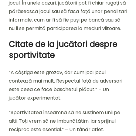
jocul. În unele cazuri, jucătorii pot fi chiar rugați să
părăsească jocul sau să facă față unor penalizări
informale, cum ar fi să fie puși pe bancă sau să
nu li se permită participarea la meciuri viitoare.
Citate de la jucători despre
sportivitate
“A câștiga este grozav, dar cum joci jocul
contează mai mult. Respectul față de adversari
este ceea ce face baschetul plăcut.” – Un
jucător experimentat.
“Sportivitatea înseamnă să ne susținem unii pe
alții. Toți vrem să ne îmbunătățim, iar sprijinul
reciproc este esențial.” – Un tânăr atlet.