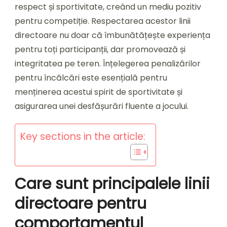
respect și sportivitate, creând un mediu pozitiv
pentru competiție. Respectarea acestor linii
directoare nu doar că îmbunătățește experiența
pentru toți participanții, dar promovează și
integritatea pe teren. Înțelegerea penalizărilor
pentru încălcări este esențială pentru
menținerea acestui spirit de sportivitate și
asigurarea unei desfășurări fluente a jocului.
Key sections in the article:
Care sunt principalele linii
directoare pentru
comportamentul