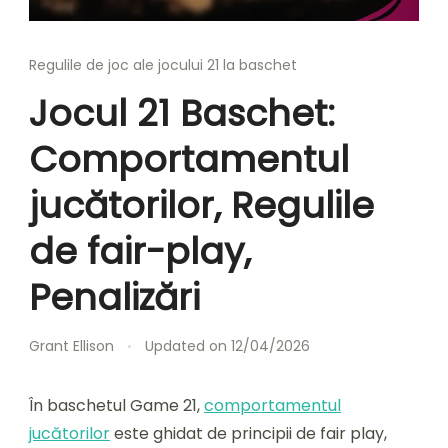
Regulile de joc ale jocului 21 la baschet
Jocul 21 Baschet:
Comportamentul
jucătorilor, Regulile
de fair-play,
Penalizări
Grant Ellison
Updated on
12/04/2026
În baschetul Game 21,
comportamentul
jucătorilor
este ghidat de principii de fair play,