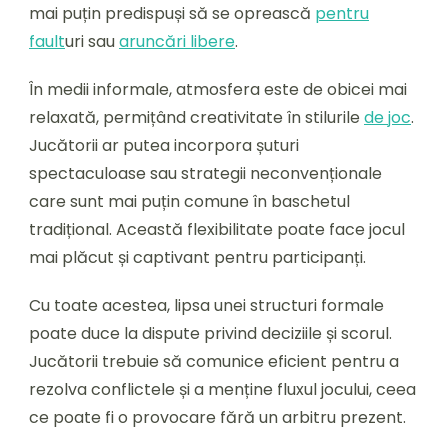
mai puțin predispuși să se oprească
pentru
fault
uri sau
aruncări libere
.
În medii informale, atmosfera este de obicei mai
relaxată, permițând creativitate în stilurile
de joc
.
Jucătorii ar putea incorpora șuturi
spectaculoase sau strategii neconvenționale
care sunt mai puțin comune în baschetul
tradițional. Această flexibilitate poate face jocul
mai plăcut și captivant pentru participanți.
Cu toate acestea, lipsa unei structuri formale
poate duce la dispute privind deciziile și scorul.
Jucătorii trebuie să comunice eficient pentru a
rezolva conflictele și a menține fluxul jocului, ceea
ce poate fi o provocare fără un arbitru prezent.