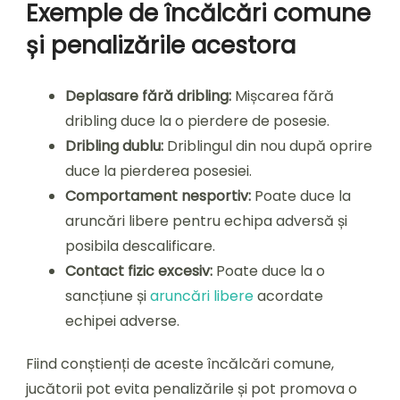
Exemple de încălcări comune
și penalizările acestora
Deplasare fără dribling:
Mișcarea fără
dribling duce la o pierdere de posesie.
Dribling dublu:
Driblingul din nou după oprire
duce la pierderea posesiei.
Comportament nesportiv:
Poate duce la
aruncări libere pentru echipa adversă și
posibila descalificare.
Contact fizic excesiv:
Poate duce la o
sancțiune și
aruncări libere
acordate
echipei adverse.
Fiind conștienți de aceste încălcări comune,
jucătorii pot evita penalizările și pot promova o