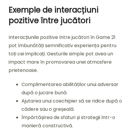
Exemple de interacțiuni
pozitive între jucători
Interacțiunile pozitive între jucători în Game 21
pot îmbunătăți semnificativ experiența pentru
toți cei implicați. Gesturile simple pot avea un
impact mare în promovarea unei atmosfere
prietenoase.
Complimentarea abilităților unui adversar
după o jucare bună.
Ajutarea unui coechipier să se ridice după o
cădere sau o greșeală.
Împărtășirea de sfaturi și strategii într-o
manieră constructivă.