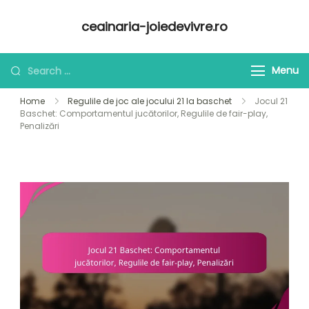
Skip
ceainaria-joiedevivre.ro
to
content
Looking
Menu
for
Home
Regulile de joc ale jocului 21 la baschet
Jocul 21
Something?
Baschet: Comportamentul jucătorilor, Regulile de fair-play,
Penalizări