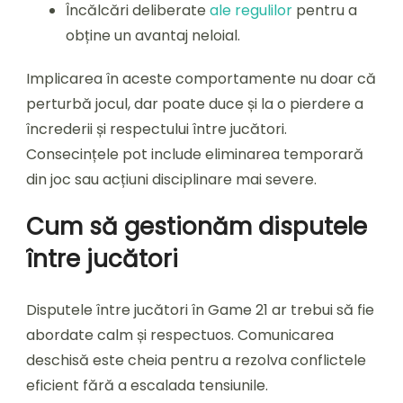
Încălcări deliberate
ale regulilor
pentru a
obține un avantaj neloial.
Implicarea în aceste comportamente nu doar că
perturbă jocul, dar poate duce și la o pierdere a
încrederii și respectului între jucători.
Consecințele pot include eliminarea temporară
din joc sau acțiuni disciplinare mai severe.
Cum să gestionăm disputele
între jucători
Disputele între jucători în Game 21 ar trebui să fie
abordate calm și respectuos. Comunicarea
deschisă este cheia pentru a rezolva conflictele
eficient fără a escalada tensiunile.