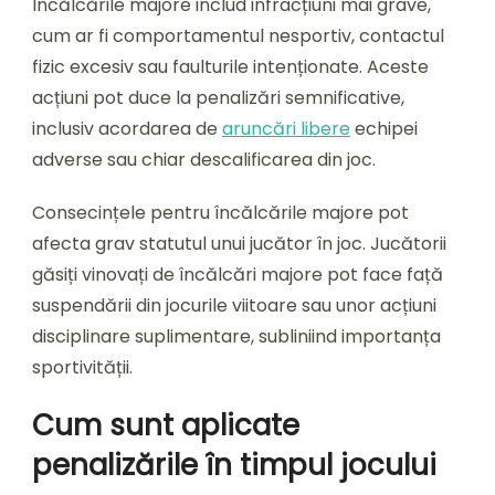
Încălcările majore includ infracțiuni mai grave,
cum ar fi comportamentul nesportiv, contactul
fizic excesiv sau faulturile intenționate. Aceste
acțiuni pot duce la penalizări semnificative,
inclusiv acordarea de
aruncări libere
echipei
adverse sau chiar descalificarea din joc.
Consecințele pentru încălcările majore pot
afecta grav statutul unui jucător în joc. Jucătorii
găsiți vinovați de încălcări majore pot face față
suspendării din jocurile viitoare sau unor acțiuni
disciplinare suplimentare, subliniind importanța
sportivității.
Cum sunt aplicate
penalizările în timpul jocului