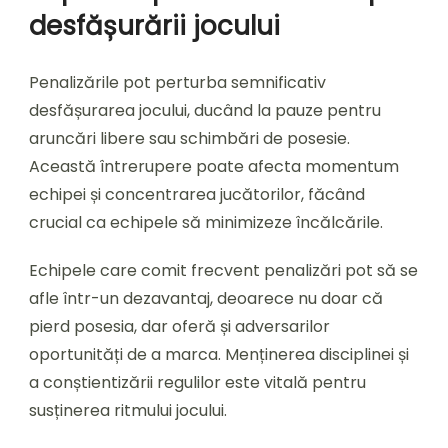
desfășurării jocului
Penalizările pot perturba semnificativ
desfășurarea jocului, ducând la pauze pentru
aruncări libere sau schimbări de posesie.
Această întrerupere poate afecta momentum
echipei și concentrarea jucătorilor, făcând
crucial ca echipele să minimizeze încălcările.
Echipele care comit frecvent penalizări pot să se
afle într-un dezavantaj, deoarece nu doar că
pierd posesia, dar oferă și adversarilor
oportunități de a marca. Menținerea disciplinei și
a conștientizării regulilor este vitală pentru
susținerea ritmului jocului.