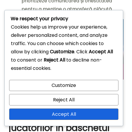
prioritizeze comunicarea și onestitatea
pentru a menține o atmosferă plăcută.
We respect your privacy
Cookies help us improve your experience,
deliver personalized content, and analyze
traffic. You can choose which cookies to
allow by clicking
Customize
. Click
Accept All
to consent or
Reject All
to decline non-
essential cookies.
Customize
Care sunt concepțiile
Reject All
greșite comune despre
comportamentul
Accept All
jucătorilor în baschetul