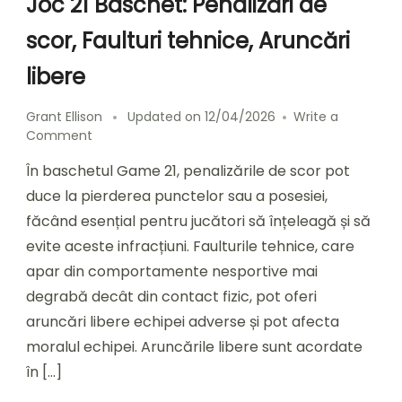
Joc 21 Baschet: Penalizări de
scor, Faulturi tehnice, Aruncări
libere
Grant Ellison
Updated on
12/04/2026
Write a
on
Comment
Joc
În baschetul Game 21, penalizările de scor pot
21
Baschet:
duce la pierderea punctelor sau a posesiei,
Penalizări
făcând esențial pentru jucători să înțeleagă și să
de
evite aceste infracțiuni. Faulturile tehnice, care
scor,
Faulturi
apar din comportamente nesportive mai
tehnice,
degrabă decât din contact fizic, pot oferi
Aruncări
aruncări libere echipei adverse și pot afecta
libere
moralul echipei. Aruncările libere sunt acordate
în […]