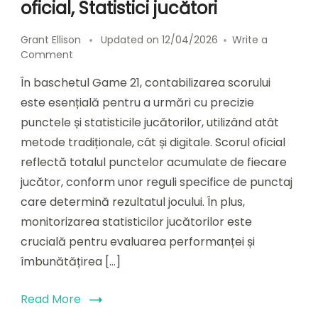
oficial, Statistici jucători
Grant Ellison
Updated on
12/04/2026
Write a
on
Comment
Joc
În baschetul Game 21, contabilizarea scorului
21
Baschet:
este esențială pentru a urmări cu precizie
Metode
punctele și statisticile jucătorilor, utilizând atât
de
metode tradiționale, cât și digitale. Scorul oficial
contabilizare
a
reflectă totalul punctelor acumulate de fiecare
scorului,
jucător, conform unor reguli specifice de punctaj
Scor
care determină rezultatul jocului. În plus,
oficial,
Statistici
monitorizarea statisticilor jucătorilor este
jucători
crucială pentru evaluarea performanței și
îmbunătățirea […]
Read More