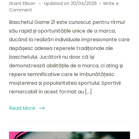
Grant Ellison
Updated on
20/04/2026
Write a
on
Comment
Joc
Baschetul Game 21 este cunoscut pentru ritmul
21
Baschet:
său rapid și oportunitățile unice de a marca,
Recorduri
ducând la realizări individuale impresionante care
de
depășesc adesea reperele tradiționale ale
punctaj,
Etape
baschetului. Jucătorii nu doar că își
importante,
demonstrează abilitățile de a marca, ci ating și
Realizări
repere semnificative care le îmbunătățesc
ale
jucătorilor
moștenirea și popularitatea sportului. Sportivii
remarcabili în acest format au […]
Read More