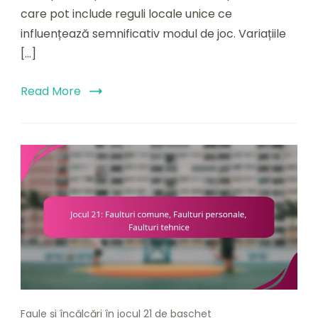
locale,
care pot include reguli locale unice ce
Joc
influențează semnificativ modul de joc. Variațiile
informal
[…]
Read More
Faule și încălcări în jocul 21 de baschet