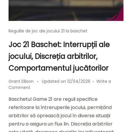
Regulile de joc ale jocului 21 la baschet
Joc 21 Baschet: Interrupții ale
jocului, Discreția arbitrilor,
Comportamentul jucătorilor
Grant Ellison
Updated on
12/04/2026
Write a
on
Comment
Joc
Baschetul Game 21 are reguli specifice
21
Baschet:
referitoare la întreruperile jocului, permițând
Interrupții
arbitrilor să oprească jocul în diverse situații
ale
pentru a asigura un flux lin. Discreția arbitrilor
jocului,
Discreția