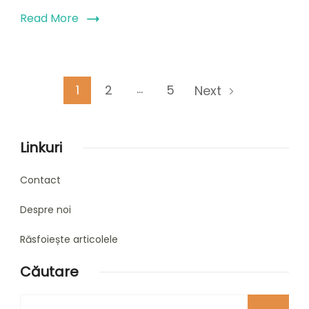
Read More
Posts
…
Page
Page
Page
1
2
5
Next
pagination
Linkuri
Contact
Despre noi
Răsfoiește articolele
Căutare
Looking