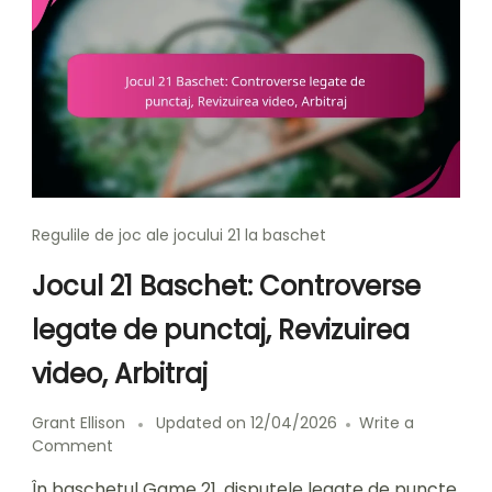
Regulile de joc ale jocului 21 la baschet
Jocul 21 Baschet: Controverse
legate de punctaj, Revizuirea
video, Arbitraj
Grant Ellison
Updated on
12/04/2026
Write a
on
Comment
Jocul
În baschetul Game 21, disputele legate de puncte
21