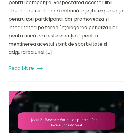
pentru competiție. Respectarea acestor linii
Regulile
de
directoare nu doar că îmbunătățește experiența
fair-
pentru toți participanții, dar promovează și
play,
integritatea pe teren. Înțelegerea penalizărilor
Penalizări
pentru încălcări este esențială pentru
menținerea acestui spirit de sportivitate și
asigurarea unei […]
Read More