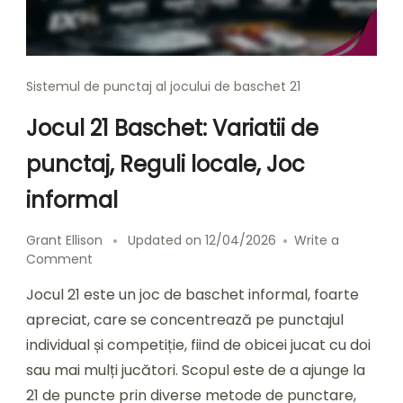
Sistemul de punctaj al jocului de baschet 21
Jocul 21 Baschet: Variatii de
punctaj, Reguli locale, Joc
informal
Grant Ellison
Updated on
12/04/2026
Write a
on
Comment
Jocul
Jocul 21 este un joc de baschet informal, foarte
21
Baschet:
apreciat, care se concentrează pe punctajul
Variatii
individual și competiție, fiind de obicei jucat cu doi
de
sau mai mulți jucători. Scopul este de a ajunge la
punctaj,
Reguli
21 de puncte prin diverse metode de punctare,