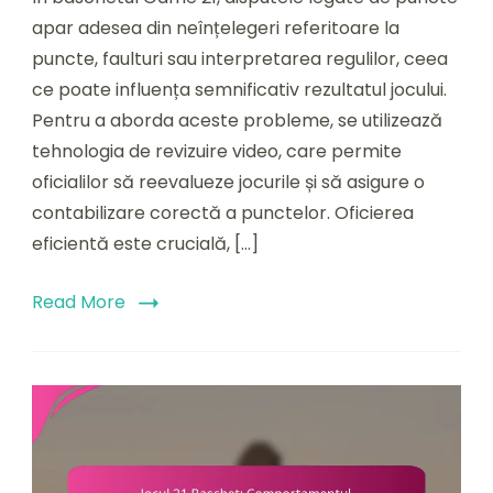
Baschet:
apar adesea din neînțelegeri referitoare la
Controverse
puncte, faulturi sau interpretarea regulilor, ceea
legate
ce poate influența semnificativ rezultatul jocului.
de
punctaj,
Pentru a aborda aceste probleme, se utilizează
Revizuirea
tehnologia de revizuire video, care permite
video,
oficialilor să reevalueze jocurile și să asigure o
Arbitraj
contabilizare corectă a punctelor. Oficierea
eficientă este crucială, […]
Read More