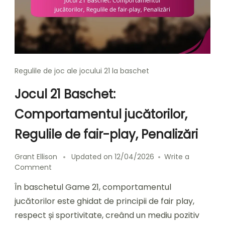
Regulile de joc ale jocului 21 la baschet
Jocul 21 Baschet:
Comportamentul jucătorilor,
Regulile de fair-play, Penalizări
Grant Ellison
Updated on
12/04/2026
Write a
on
Comment
Jocul
În baschetul Game 21, comportamentul
21
Baschet:
jucătorilor este ghidat de principii de fair play,
Comportamentul
respect și sportivitate, creând un mediu pozitiv
jucătorilor,