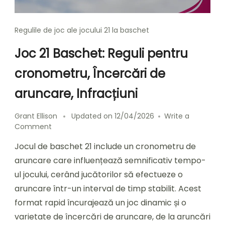
Regulile de joc ale jocului 21 la baschet
Joc 21 Baschet: Reguli pentru
cronometru, Încercări de
aruncare, Infracțiuni
Grant Ellison
Updated on
12/04/2026
Write a
on
Comment
Joc
Jocul de baschet 21 include un cronometru de
21
Baschet:
aruncare care influențează semnificativ tempo-
Reguli
ul jocului, cerând jucătorilor să efectueze o
pentru
aruncare într-un interval de timp stabilit. Acest
cronometru,
Încercări
format rapid încurajează un joc dinamic și o
de
varietate de încercări de aruncare, de la aruncări
aruncare,