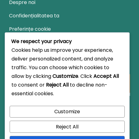
Despre noi
Confidențialitatea ta
Preferințe cookie
We respect your privacy
Termeni și condiții
Cookies help us improve your experience,
deliver personalized content, and analyze
Căutare
traffic. You can choose which cookies to
allow by clicking
Customize
. Click
Accept All
Looking
to consent or
Reject All
to decline non-
for
essential cookies.
Something?
Customize
© Copyright 2026
ceainaria-joiedevivre.ro
.
Travel
Reject All
Monster by
WP Travel Engine.
Powered by
WordPress
.