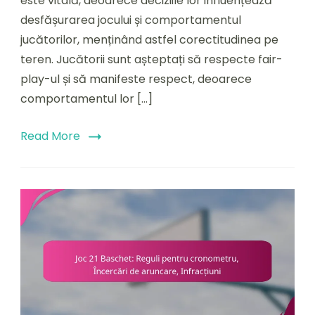
este vitală, deoarece deciziile lor influențează
arbitrilor,
desfășurarea jocului și comportamentul
Comportamentul
jucătorilor, menținând astfel corectitudinea pe
jucătorilor
teren. Jucătorii sunt așteptați să respecte fair-
play-ul și să manifeste respect, deoarece
comportamentul lor […]
Read More