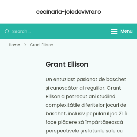
Skip
ceainaria-joiedevivre.ro
to
content
Looking
Menu
for
Home
Grant Ellison
Something?
Grant Ellison
Un entuziast pasionat de baschet
și cunoscător al regulilor, Grant
Ellison a petrecut ani studiind
complexitățile diferitelor jocuri de
baschet, inclusiv popularul joc 21. Îi
face plăcere să împărtășească
perspectivele și sfaturile sale cu