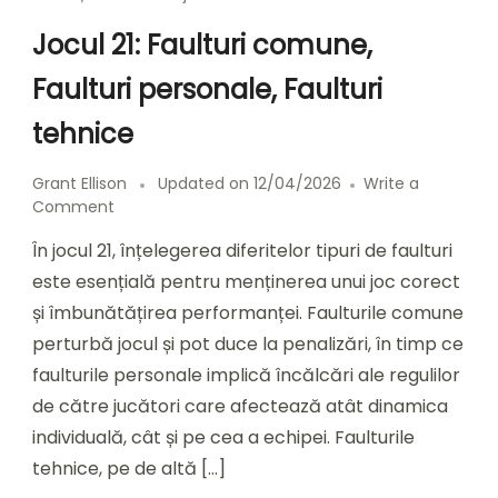
Jocul 21: Faulturi comune,
Faulturi personale, Faulturi
tehnice
Grant Ellison
Updated on
12/04/2026
Write a
on
Comment
Jocul
În jocul 21, înțelegerea diferitelor tipuri de faulturi
21:
Faulturi
este esențială pentru menținerea unui joc corect
comune,
și îmbunătățirea performanței. Faulturile comune
Faulturi
perturbă jocul și pot duce la penalizări, în timp ce
personale,
Faulturi
faulturile personale implică încălcări ale regulilor
tehnice
de către jucători care afectează atât dinamica
individuală, cât și pe cea a echipei. Faulturile
tehnice, pe de altă […]