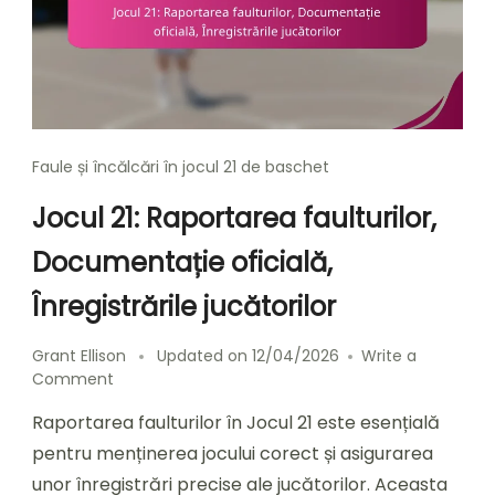
Faule și încălcări în jocul 21 de baschet
Jocul 21: Raportarea faulturilor,
Documentație oficială,
Înregistrările jucătorilor
Grant Ellison
Updated on
12/04/2026
Write a
on
Comment
Jocul
Raportarea faulturilor în Jocul 21 este esențială
21:
Raportarea
pentru menținerea jocului corect și asigurarea
faulturilor,
unor înregistrări precise ale jucătorilor. Aceasta
Documentație