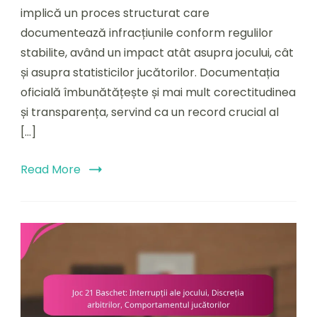
implică un proces structurat care
oficială,
Înregistrările
documentează infracțiunile conform regulilor
jucătorilor
stabilite, având un impact atât asupra jocului, cât
și asupra statisticilor jucătorilor. Documentația
oficială îmbunătățește și mai mult corectitudinea
și transparența, servind ca un record crucial al
[…]
Read More